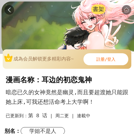
書架
成為会员解锁更多精彩内容~
註册/登入
漫画名称：耳边的初恋鬼神
暗恋已久的女神竟然是幽灵,而且要超渡她只能跟
她上床,可我还想活命考上大学啊！
第 8 话
已更新到：
|
周二更 |
連載中
别名：
学姐不是人