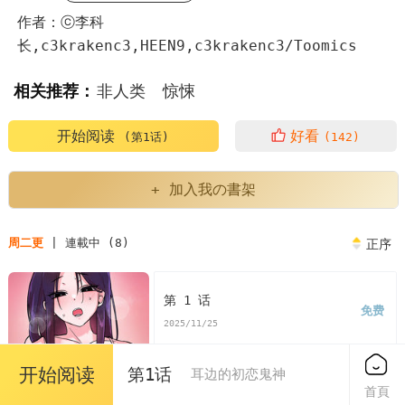
作者：ⓒ李科
长,c3krakenc3,HEEN9,c3krakenc3/Toomics
相关推荐：
非人类
惊悚
开始阅读
好看
(第1话)
(142)
+ 加入我の書架
周二更
| 連載中 (8)
正序
第 1 话
免费
2025/11/25
开始阅读
第1话
耳边的初恋鬼神
首頁
第 2 话
免费