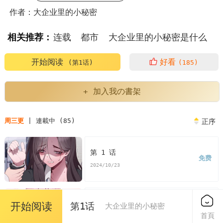
作者：大企业里的小秘密
相关推荐：
连载
都市
大企业里的小秘密是什么
大企业里的小秘密有哪些
大企业里的小秘密包括
开始阅读
好看
(第1话)
(185)
企业大秘是什么职位
大企业的故事
大企业的作用
+ 加入我の書架
大企业有什么特点
大企业的诅咒
大企业的规模
周三更
| 連載中 (85)
正序
小企业的灵魂
大企业小企业管理者角色
第 1 话
免费
韩漫大企业里的小秘密是什么
2024/10/23
韩漫大企业里的小秘密
大企业里的小秘密漫画
第 2 话
开始阅读
第1话
大企业里的小秘密
免费
大企业里的小秘密漫画免费
首頁
2024/10/23