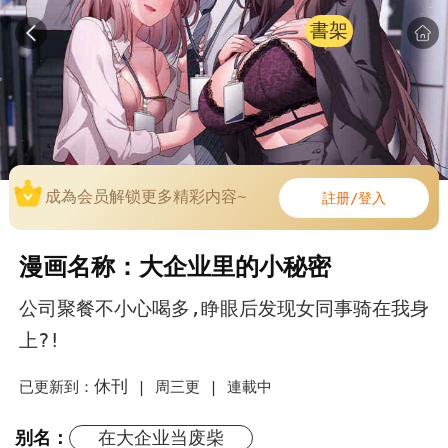
書架
成為会员解锁更多精彩内容~
註册/登入
漫画名称：大企业里的小秘密
公司聚餐不小心喝多,睁眼后发现女同事骑在我身
上?!
休刊
已更新到：
|
周三更 |
連載中
别名：
在大企业当废柴